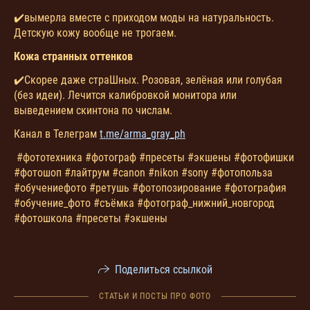
✔️вымерла вместе с приходом моды на натуральность.
Детскую кожу вообще не трогаем.
Кожа странных оттенков
✔️Скорее даже страШных. Розовая, зелёная или голубая
(без идеи). Лечится калибровкой монитора или
выведением скинтона по числам.
Канал в Телеграм
t.me/arma_gray_ph
#фототехника #фотограф #пресеты #экшены #фотофишки
#фотошоп #лайтрум #canon #nikon #sony #фотопольза
#обучениефото #ретушь #фотопозирование #фотография
#обучение_фото #съёмка #фотограф_нижний_новгород
#фотошкола #пресеты #экшены
Поделиться ссылкой
СТАТЬИ И ПОСТЫ ПРО ФОТО